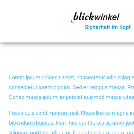
Zum
Inhalt
springen
Lorem ipsum dolor sit amet, consectetur adipiscing eli
consectetur lorem dictum. Sed et tempus massa. Praese
Donec massa ipsum, imperdiet euismod massa vitae, f
Fusce quis condimentum nisl. Phasellus ac magna i
bibendum rhoncus. Nam tincidunt turpis sit amet justo
Aliquam porttitor tellus mi, feugiat pretium lorem m