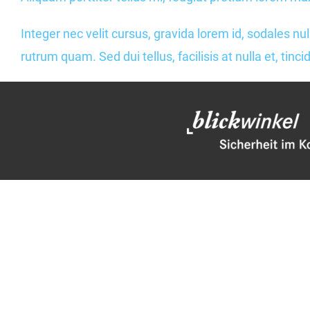
Integer nec velit cursus, gravida lorem id, sodales nulla
rutrum quam. Sed dui tellus, facilisis at nulla et, tinc