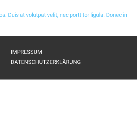
s. Duis at volutpat velit, nec porttitor ligula. Donec in
IMPRESSUM
DATENSCHUTZERKLÄRUNG