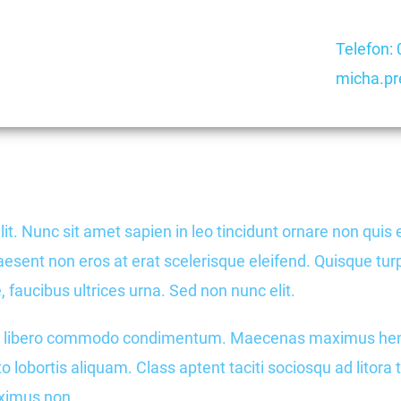
Telefon:
micha.pr
t. Nunc sit amet sapien in leo tincidunt ornare non quis e
nt non eros at erat scelerisque eleifend. Quisque turpis
aucibus ultrices urna. Sed non nunc elit.
n libero commodo condimentum. Maecenas maximus hendrer
 lobortis aliquam. Class aptent taciti sociosqu ad litor
aximus non.