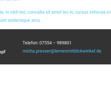
. In nibh leo, convallis sit amet leo in, cursus vehicula ero
idunt scelerisque arcu.
Telefon: 07554 – 989801
micha.presser@lernenmitblickwinkel.de