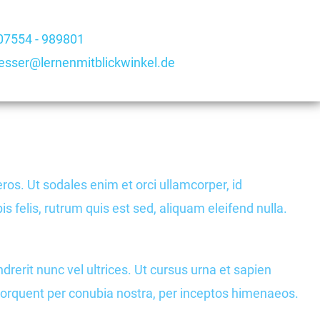
 07554 - 989801
esser@lernenmitblickwinkel.de
ros. Ut sodales enim et orci ullamcorper, id
 felis, rutrum quis est sed, aliquam eleifend nulla.
it nunc vel ultrices. Ut cursus urna et sapien
a torquent per conubia nostra, per inceptos himenaeos.